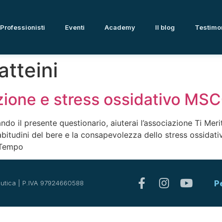
Professionisti
Eventi
Academy
Il blog
Testimo
tteini
zione e stress ossidativo MS
ando il presente questionario, aiuterai l’associazione Ti M
e abitudini del bere e la consapevolezza dello stress ossidat
i Tempo
P
utica | P.IVA 97924660588