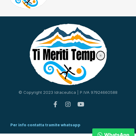
© Copyright 2023 Idraceutica | P.IVA 97924660588
Per info contatta tramite whatsapp
WhatsApp