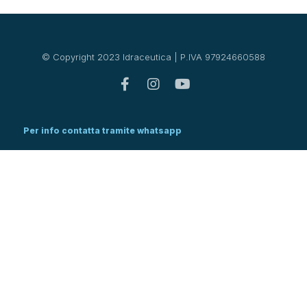
© Copyright 2023 Idraceutica | P.IVA 97924660588
Per info contatta tramite whatsapp